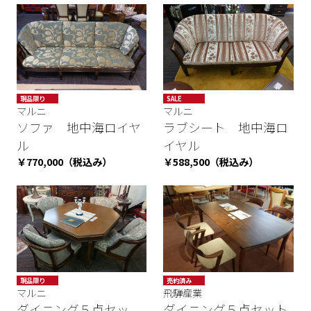
現品限り
SALE
マルニ
マルニ
ソファ 地中海ロイヤ
ラブシート 地中海ロ
ル
イヤル
￥770,000（税込み）
￥588,500（税込み）
現品限り
売約済み
マルニ
飛騨産業
ダイニング５点セッ
ダイニング５点セット