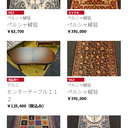
SALE
おすすめ
ペルシャ絨毯
ペルシャ絨毯
SALE
ペルシャ絨毯
ペルシャ絨毯
￥63,700
￥391,000
現品限り
SALE
マルニ
ペルシャ絨毯
センターテーブル１１
ペルシャ絨毯
２
￥391,000
￥125,400（税込み）