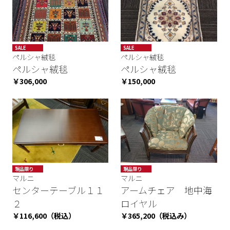
SALE
SALE
ペルシャ絨毯
ペルシャ絨毯
ペルシャ絨毯
ペルシャ絨毯
￥306,000
￥150,000
現品限り
現品限り
マルニ
マルニ
センターテーブル１１
アームチェア 地中海
２
ロイヤル
￥116,600（税込）
￥365,200（税込み）