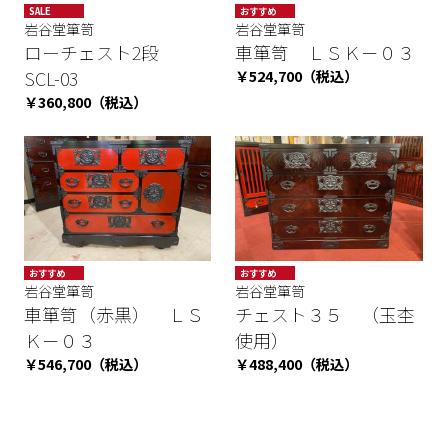
SALE
おすすめ
岩谷堂箪笥
岩谷堂箪笥
SALE
ローチェスト2段
車箪笥 ＬＳＫ－０３
SCL-03
￥524,700（税込）
￥360,800（税込）
おすすめ
おすすめ
岩谷堂箪笥
SALE
岩谷堂箪笥
数量限定
SALE
車箪笥（赤黒） ＬＳ
チェスト３５ （玉杢
Ｋ－０３
使用）
￥546,700（税込）
￥488,400（税込）