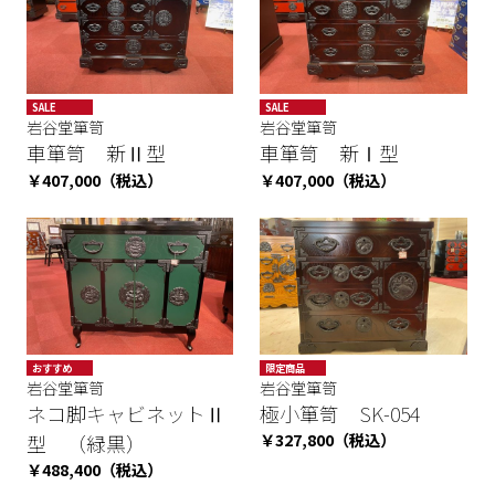
SALE
SALE
岩谷堂箪笥
岩谷堂箪笥
車箪笥 新Ⅱ型
車箪笥 新Ⅰ型
￥407,000（税込）
￥407,000（税込）
おすすめ
限定商品
岩谷堂箪笥
岩谷堂箪笥
ネコ脚キャビネットⅡ
極小箪笥 SK-054
￥327,800（税込）
型 （緑黒）
￥488,400（税込）