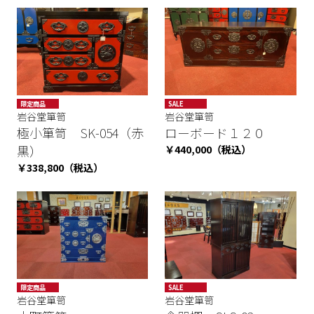
限定商品
SALE
岩谷堂箪笥
岩谷堂箪笥
極小箪笥 SK-054（赤
ローボード１２０
黒）
￥440,000（税込）
￥338,800（税込）
限定商品
SALE
岩谷堂箪笥
岩谷堂箪笥