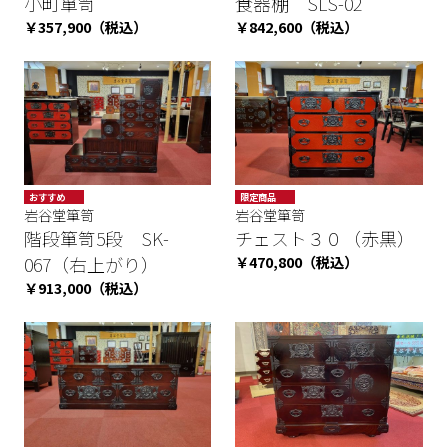
小町箪笥
食器棚 SLS-02
￥357,900（税込）
￥842,600（税込）
おすすめ
限定商品
岩谷堂箪笥
岩谷堂箪笥
階段箪笥5段 SK-
チェスト３０（赤黒）
067（右上がり）
￥470,800（税込）
￥913,000（税込）