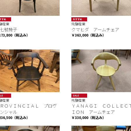
すすめ
おすすめ
騨産業
飛騨産業
七號椅子
クマヒダ アームチェア
173,800（税込み）
￥363,000（税込み）
LE
SALE
騨産業
飛騨産業
ＲＯＶＩＮＣＩＡＬ プロヴ
ＹＡＮＡＧＩ ＣＯＬＬＥＣ
ンシャル
ＩＯＮ アームチェア
236,500（税込み）
￥330,000（税込み）