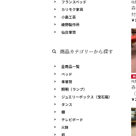
フランスベッド
飛
森
カリモク家具
材
小島工芸
￥
綾野製作所
仙台箪笥
商品カテゴリーから探す
全商品一覧
ベッド
限
飛
車箪笥
森
照明（ランプ）
（
ジュエリーボックス（宝石箱）
￥
タンス
棚
テレビボード
火鉢
机