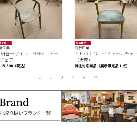
すすめ
現品限り
騨産業
飛騨産業
 研吾デザイン SHIKA アー
ＳＥＯＴＯ セミアームチェ
チェア
（板座）
115,500（税込）
特注対応商品（展示限定品１点）
1
2
3
4
5
>>