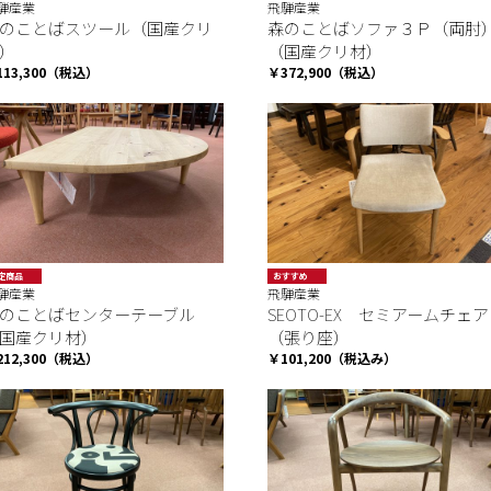
騨産業
飛騨産業
のことばスツール（国産クリ
森のことばソファ３Ｐ（両肘
）
（国産クリ材）
113,300（税込）
￥372,900（税込）
定商品
おすすめ
騨産業
飛騨産業
限定商品
SALE
のことばセンターテーブル
SEOTO-EX セミアームチェア
国産クリ材）
（張り座）
212,300（税込）
￥101,200（税込み）