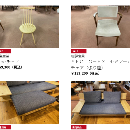
LE
SALE
騨産業
飛騨産業
inoe チェア
ＳＥＯＴＯ－ＥＸ セミアー
69,300（税込）
チェア（張り座）
￥123,200（税込）
定商品
限定商品