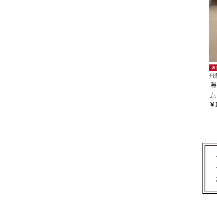
お
飛
隈
ム
￥