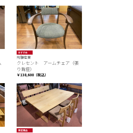
おすすめ
飛騨産業
ム
クレセント アームチェア（張
り背座）
￥138,600（税込）
限定商品