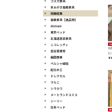
コスガ家具
本みがき高級家具
飛騨産業
高級家具【逸品物】
domani
東京ベッド
北海道民芸家具
ニコレッティ
SA
飛
岩谷堂箪笥
k
飯田商事
￥
ペルシャ絨毯
起立木工
ドレクセル
マルニ
シラカワ
メートランドスミス
シーリー
日本ベッド
限