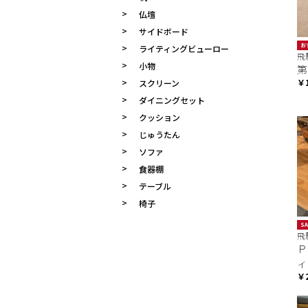
仏壇
サイドボード
お
ライティングビューロー
飛
小物
第
￥
スクリーン
ダイニングセット
クッション
じゅうたん
ソファ
食器棚
テーブル
椅子
SA
飛
Ｐ
ィ
￥