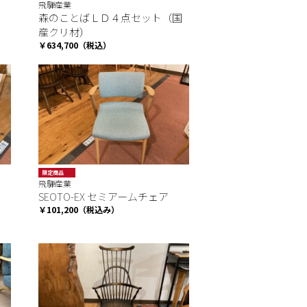
飛騨産業
）
森のことばＬＤ４点セット（国
産クリ材）
￥634,700（税込）
限定商品
飛騨産業
SALE
SEOTO-EX セミアームチェア
￥101,200（税込み）