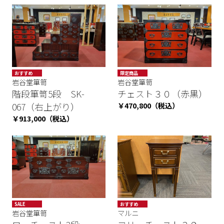
おすすめ
限定商品
岩谷堂箪笥
岩谷堂箪笥
階段箪笥5段 SK-
チェスト３０（赤黒）
067（右上がり）
￥470,800（税込）
￥913,000（税込）
SALE
おすすめ
岩谷堂箪笥
マルニ
SALE