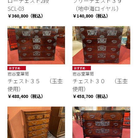
ローチェスト2段
フリーチェスト３９
SCL-03
（地中海ロイヤル）
￥360,800（税込）
￥140,800（税込）
おすすめ
おすすめ
岩谷堂箪笥
数量限定
岩谷堂箪笥
期間限定 お
SALE
買い得商品
チェスト３５ （玉杢
チェスト３０ （玉杢
数量限定
使用）
使用）
￥488,400（税込）
￥458,700（税込）