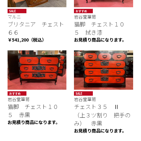
SALE
おすすめ
マルニ
岩谷堂箪笥
SALE
ブリタニア チェスト
猫脚 チェスト１０
６６
５ 拭き漆
￥541,200（税込）
お見積り商品になります。
おすすめ
SALE
岩谷堂箪笥
SALE
岩谷堂箪笥
猫脚 チェスト１０
チェスト３５ Ⅱ
５ 赤黒
（上３ツ割り 把手の
お見積り商品になります。
み） 赤黒
お見積り商品になります。