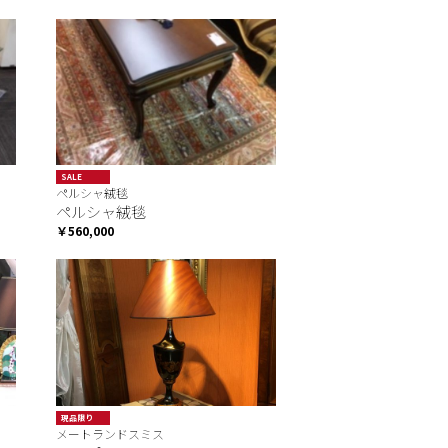
SALE
ペルシャ絨毯
ペルシャ絨毯
￥560,000
現品限り
メートランドスミス