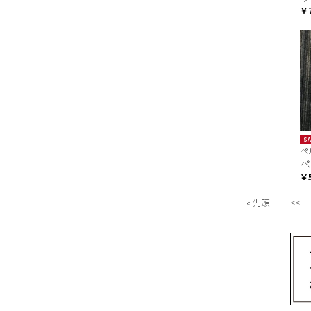
￥
SA
ペ
ペ
￥5
« 先頭
<<