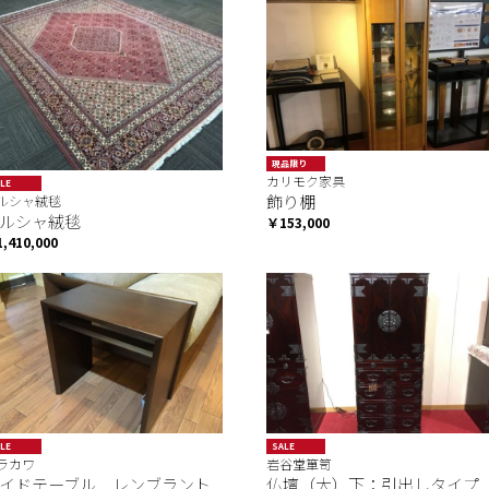
現品限り
カリモク家具
LE
飾り棚
ルシャ絨毯
ルシャ絨毯
￥153,000
,410,000
LE
SALE
ラカワ
岩谷堂箪笥
イドテーブル レンブラント
仏壇（大）下：引出しタイプ