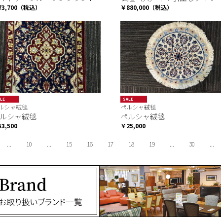
73,700（税込）
￥880,000（税込）
LE
SALE
ルシャ絨毯
ペルシャ絨毯
ルシャ絨毯
ペルシャ絨毯
3,500
￥25,000
...
10
...
15
16
17
18
19
...
30
...