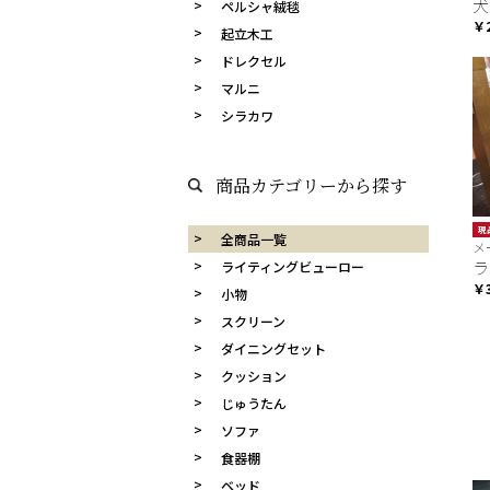
犬
ペルシャ絨毯
￥2
起立木工
ドレクセル
マルニ
シラカワ
商品カテゴリーから探す
現
全商品一覧
メ
ラ
ライティングビューロー
￥3
小物
スクリーン
ダイニングセット
クッション
じゅうたん
ソファ
食器棚
ベッド