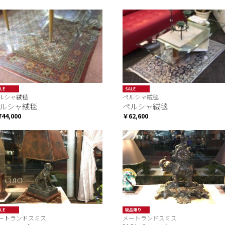
LE
SALE
ルシャ絨毯
ペルシャ絨毯
ルシャ絨毯
ペルシャ絨毯
44,000
￥62,600
LE
現品限り
ートランドスミス
メートランドスミス