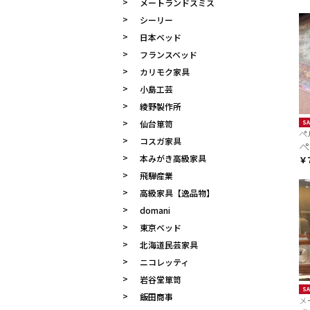
メートランドスミス
シーリー
日本ベッド
フランスベッド
カリモク家具
小島工芸
綾野製作所
仙台箪笥
SA
ペ
コスガ家具
ペ
本みがき高級家具
￥7
飛騨産業
高級家具【逸品物】
domani
東京ベッド
北海道民芸家具
ニコレッティ
岩谷堂箪笥
SA
飯田商事
メ