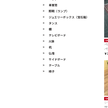
車箪笥
照明（ランプ）
ジュエリーボックス（宝石箱）
タンス
棚
テレビボード
火鉢
SA
ペ
机
ペ
仏壇
￥1
サイドボード
テーブル
椅子
SA
シ
サ