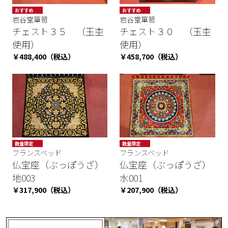
おすすめ
おすすめ
岩谷堂箪笥
数量限定
岩谷堂箪笥
期間限定 お
SALE
買い得商品
チェスト３５ （玉杢
チェスト３０ （玉杢
数量限定
使用）
使用）
￥488,400（税込）
￥458,700（税込）
数量限定
数量限定
フランスベッド
フランスベッド
仏宝座（ぶっぽうざ）
仏宝座（ぶっぽうざ）
地003
水001
￥317,900（税込）
￥207,900（税込）