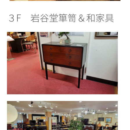
３F 岩谷堂箪笥＆和家具