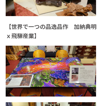
【世界で一つの品逸品作 加納典明
ｘ飛騨産業】