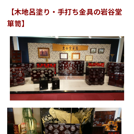
【木地呂塗り・手打ち金具の岩谷堂
箪笥】