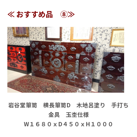
≪ おすすめ品 ⑧≫
岩谷堂箪笥 横長箪笥D 木地呂塗り 手打ち
金具 玉杢仕様
W１６８０ｘD４５０ｘH１０００