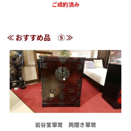
ご成約済み
≪ おすすめ品 ⑤ ≫
岩谷堂箪笥 両開き箪笥