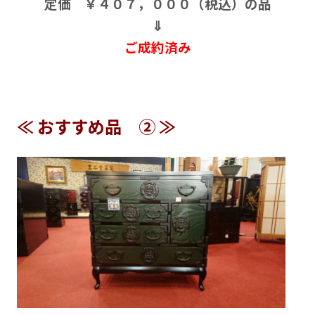
定価 ￥４０７，０００（税込）の品
⇓
ご成約済み
≪ おすすめ品 ② ≫