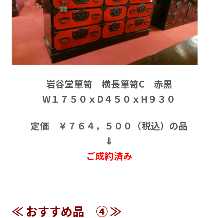
岩谷堂箪笥 横長箪笥C 赤黒
W１７５０ｘD４５０ｘH９３０
定価 ￥７６４，５００（税込）の品
⇓
ご成約済み
≪ おすすめ品 ④ ≫