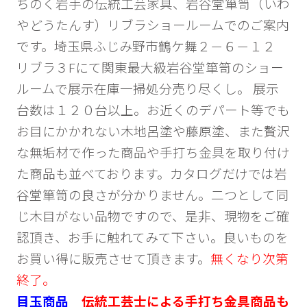
ちのく岩手の伝統工芸家具、岩谷堂箪笥（いわ
やどうたんす）リブラショールームでのご案内
です。埼玉県ふじみ野市鶴ケ舞２－６－１２
リブラ３Fにて関東最大級岩谷堂箪笥のショー
ルームで展示在庫一掃処分売り尽くし。 展示
台数は１２０台以上。お近くのデパート等でも
お目にかかれない木地呂塗や藤原塗、また贅沢
な無垢材で作った商品や手打ち金具を取り付け
た商品も並べております。カタログだけでは岩
谷堂箪笥の良さが分かりません。二つとして同
じ木目がない品物ですので、是非、現物をご確
認頂き、お手に触れてみて下さい。良いものを
お買い得に販売させて頂きます。
無くなり次第
終了。
目玉商品
伝統工芸士による手打ち金具商品も