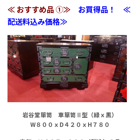
≪ おすすめ品 ①≫
お買得品！ ≪
配送料込み価格≫
岩谷堂箪笥 車箪笥Ⅱ型（緑ｘ黒）
W８００ｘD４２０ｘH７８０