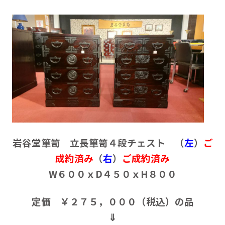
岩谷堂箪笥 立長箪笥４段チェスト （
左
）
ご
成約済み
（
右
）
ご成約済み
W６００ｘD４５０ｘH８００
定価 ￥２７５，０００（税込）の品
⇓