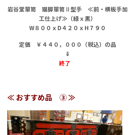
岩谷堂箪笥 猫脚箪笥Ⅱ型手 ≪前・横板手加
工仕上げ≫（緑ｘ黒）
W８００ｘD４２０ｘH７９０
定価 ￥４４０，０００（税込）の品
⇓
終了
≪ おすすめ品 ③ ≫