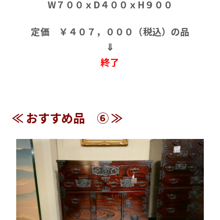
W７００ｘD４００ｘH９００
定価 ￥４０７，０００（税込）の品
⇓
終了
≪ おすすめ品 ⑥ ≫