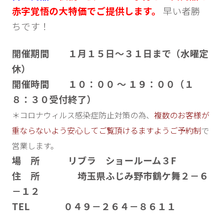
赤字覚悟の大特価でご提供します。
早い者勝
ちです！
開催期間 １月１５日～３１日まで（水曜定
休）
開催時間 １０：００ ～ １９：００（１
８：３０受付終了）
＊コロナウィルス感染症防止対策の為、
複数のお客様が
重ならないよう安心してご覧頂けるますようご予約制
で
営業します。
場 所 リブラ ショールーム３F
住 所 埼玉県ふじみ野市鶴ケ舞２－６
－１２
TEL ０４９－２６４－８６１１