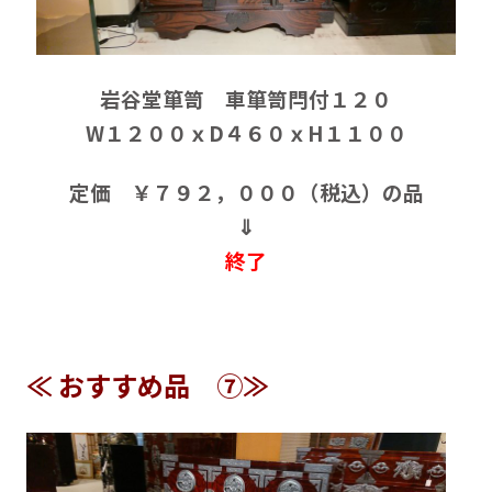
岩谷堂箪笥 車箪笥閂付１２０
W１２００ｘD４６０ｘH１１００
定価 ￥７９２，０００（税込）の品
⇓
終了
≪ おすすめ品 ⑦≫