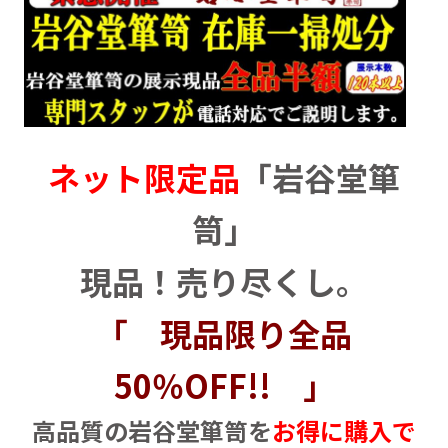
ネット限定品
「岩谷堂箪
笥」
現品！売り尽くし。
「 現品限り全品
50％OFF!! 」
高品質の岩谷堂箪笥を
お得に購入で