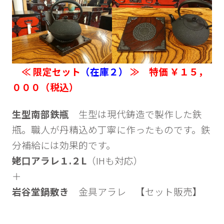
≪ 限定セット
（在庫２）
≫ 特価 ￥１５，
０００（税込）
生型南部鉄瓶
生型は現代鋳造で製作した鉄
瓶。職人が丹精込め丁寧に作ったものです。鉄
分補給には効果的です。
姥口アラレ１.２L
（IHも対応）
＋
岩谷堂鍋敷き
金具アラレ 【セット販売】