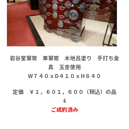
岩谷堂箪笥 車箪笥 木地呂塗り 手打ち金
具 玉杢使用
W７４０ｘD４１０ｘH８４０
定価 ￥１，６０１，６００（税込）の品
⇓
ご成約済み