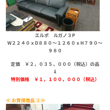
エルポ ルガノ３P
W２２４０ｘD８８０～１２６０ｘH７９０～
９８０
定価 ￥２，０３５，０００（税込）の品
⇓
特別価格 ￥１，１００，０００（税込）
≪ お買得商品 ②≫