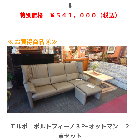
⇓
特別価格 ￥５４１，０００（税込）
≪ お買得商品 ④≫
エルポ ポルトフィーノ３P+オットマン ２
点セット