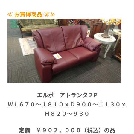
≪ お買得商品 ③≫
エルポ アトランタ２P
W１６７０～１８１０ｘＤ９００～１１３０ｘ
Ｈ８２０～９３０
定価 ￥９０２，０００（税込）の品