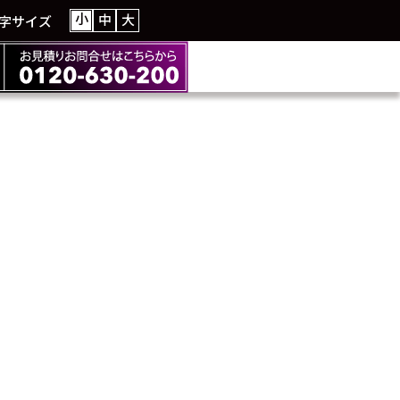
小
中
大
字サイズ