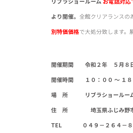
リブラショールーム
お電話対
より開催
。
全館クリアランスの
別特価価格
で大処分致します。
開催期間 令和２年 ５月８
開催時間 １０：００ ～ １８
場 所 リブラショールーム
住 所 埼玉県ふじみ野市
TEL ０４９－２６４－８