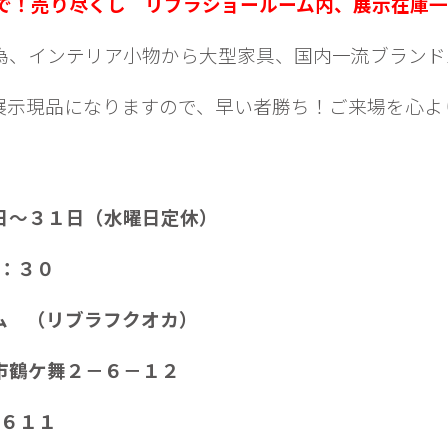
応で！売り尽くし
リブラショールーム内、展示在庫
為、インテリア小物から大型家具、国内一流ブランド
展示現品になりますので、早い者勝ち！ご来場を心よ
日～３１日（水曜日定休）
：３０
 （リブラフクオカ）
鶴ケ舞２－６－１２
６１１