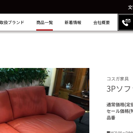
文
取扱ブランド
商品一覧
新着情報
会社概要
コスガ家具
3Pソ
通常価格(定
セール価格(
品番
■W2100 x D940