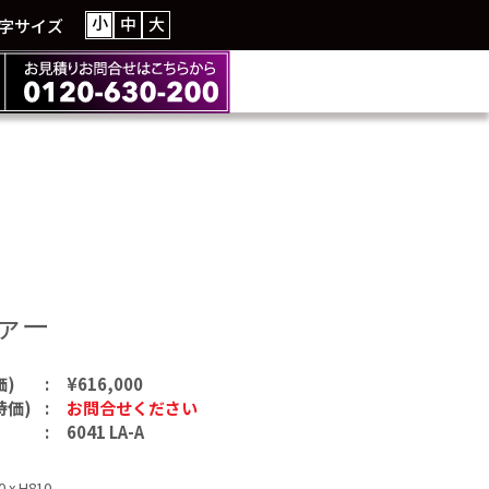
小
中
大
字サイズ
ファー
価)
¥616,000
特価)
お問合せください
6041 LA-A
 x H810