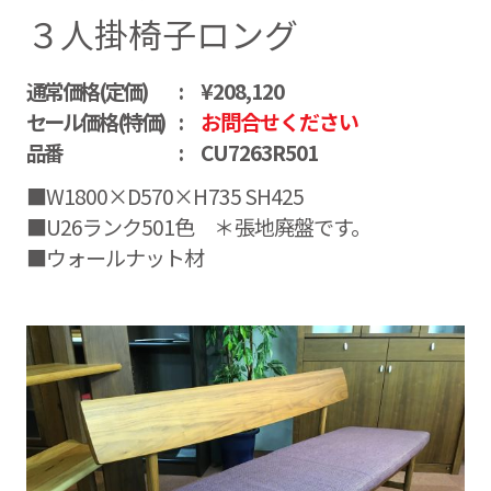
３人掛椅子ロング
通常価格(定価)
¥208,120
セール価格(特価)
お問合せください
品番
CU7263R501
■W1800×D570×H735 SH425
■U26ランク501色 ＊張地廃盤です。
■ウォールナット材