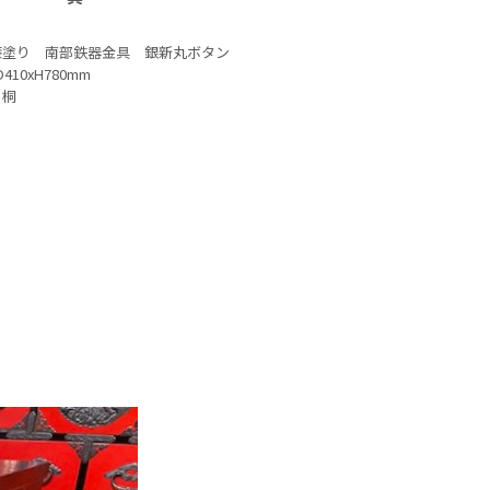
漆塗り 南部鉄器金具 銀新丸ボタン
410xH780mm
：桐