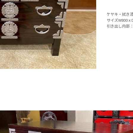
ケヤキ・拭き
サイズW800ｘD
引き出し内部