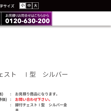
小
中
大
字サイズ
ェスト Ⅰ型 シルバー
価)
お見積り商品になります。
特価)
お問い合わせ下さい。
脚付チェストⅠ型 シルバー金
具