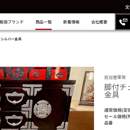
文
取扱ブランド
商品一覧
新着情報
会社概要
 シルバー金具
岩谷堂箪笥
脚付チ
金具
通常価格(定
セール価格(
品番