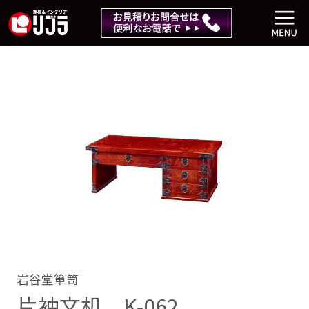
岩谷堂箪笥
片袖文机 K-062