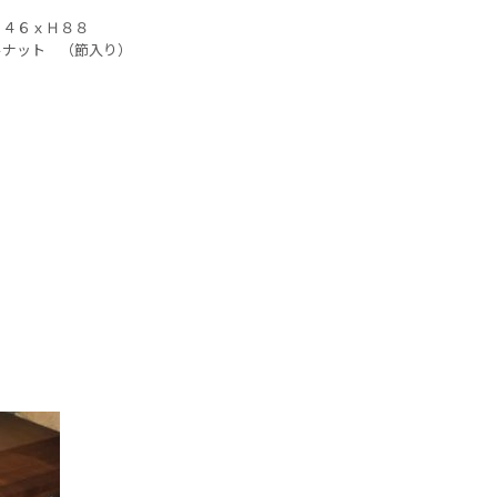
Ｄ４６ｘＨ８８
ルナット （節入り）