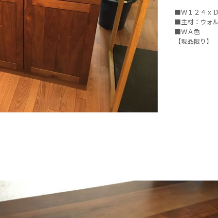
■Ｗ１２４ｘ
■主材：ウォ
■ＷＡ色
【現品限り】