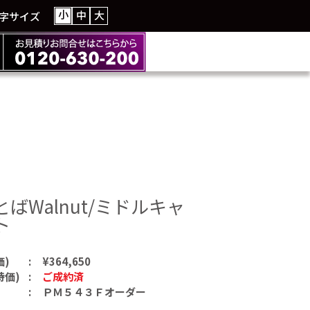
小
中
大
字サイズ
ばWalnut/ミドルキャ
ト
価)
¥364,650
特価)
ご成約済
ＰＭ５４３Ｆオーダー