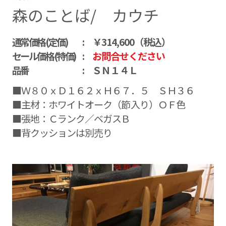
森のことば/ カウチ
通常価格(定価)
￥314,600（税込）
セール価格(特価)
お問合せください
品番
ＳＮ１４Ｌ
■Ｗ８０ｘＤ１６２ｘＨ６７．５ ＳＨ３６
■主材：ホワイトオーク（節入り）ＯＦ色
■張地：Ｃランク／ベガスＢ
■背クッションは別売り