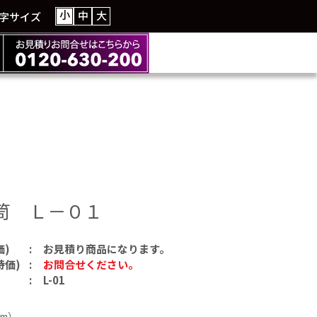
小
中
大
字サイズ
笥 Ｌ－０１
価)
お見積り商品になります。
特価)
お問合せください。
L-01
m）