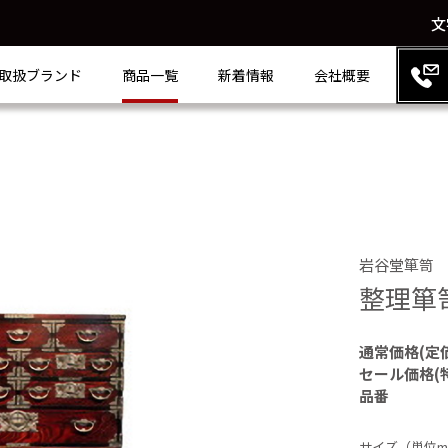
文
取扱ブランド
商品一覧
新着情報
会社概要
岩谷堂箪笥
整理箪
通常価格(定
セール価格(
品番
サイズ（単位m