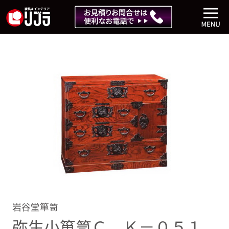
岩谷堂箪笥
弥生小箪笥Ｃ Ｋ－０５１