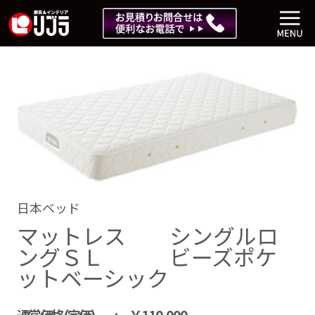
日本ベッド
マットレス シングルロ
ングＳＬ ビーズポケ
ットベーシック
通常価格(定価)
￥110,000