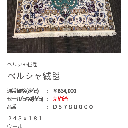
ペルシャ絨毯
ペルシャ絨毯
通常価格(定価)
￥864,000
セール価格(特価)
売約済
品番
Ｄ５７８８０００
２４８ｘ１８１
ウール