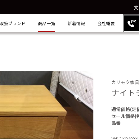
文
取扱ブランド
商品一覧
新着情報
会社概要
カリモク家
ナイト
通常価格(定
セール価格(
品番
W412×D400×