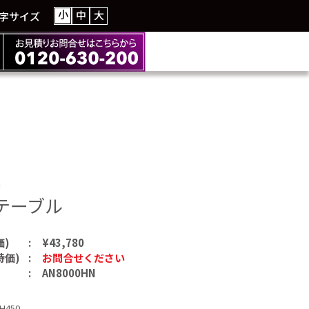
小
中
大
字サイズ
具
テーブル
価)
¥43,780
特価)
お問合せください
AN8000HN
H450