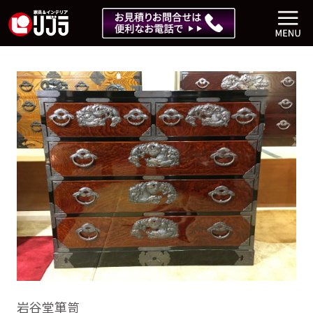
岩谷堂箪笥