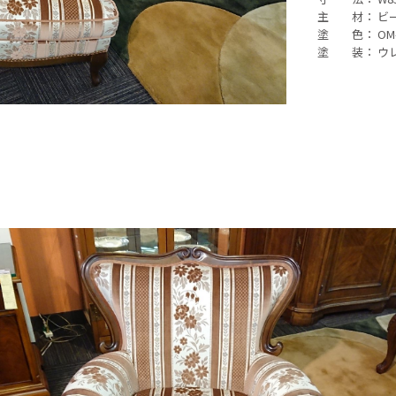
主 材： ビ
塗 色： OM
塗 装： ウ