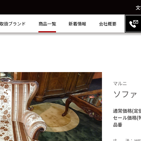
文
取扱ブランド
商品一覧
新着情報
会社概要
マルニ
ソファ
通常価格(定
セール価格(
品番
寸 法： W830