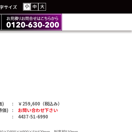
小
中
大
字サイズ
価)
￥259,600（税込み）
特価)
お問い合わせ下さい
4437-51-6990
×D800×H800×SH420mm 肘高前530mm