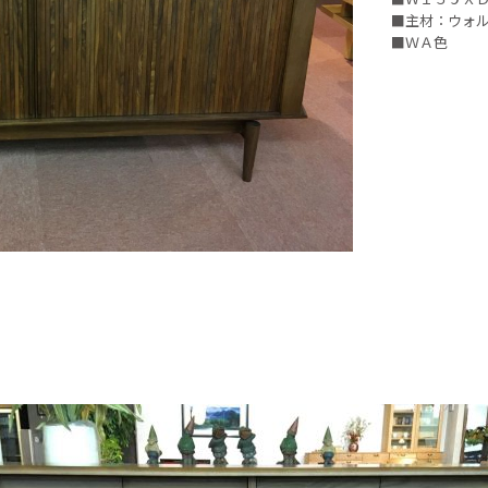
■主材：ウォ
■ＷＡ