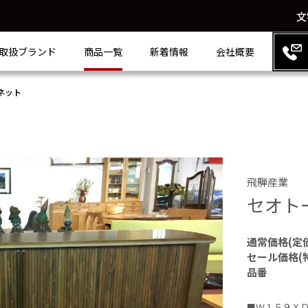
文
取扱ブランド
商品一覧
新着情報
会社概要
ネット
飛騨産業
セオト
通常価格(定
セール価格(
品番
■Ｗ１５９Ｘ