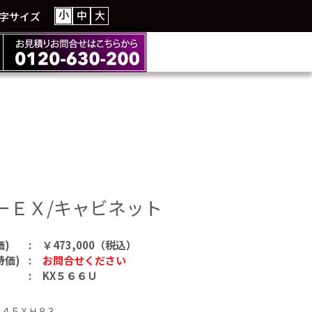
小
中
大
字サイズ
ーＥＸ/キャビネット
価)
￥473,000（税込）
特価)
お問合せください
KX５６６Ｕ
Ｄ４５ＸＨ８３