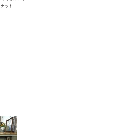
ルナット
色