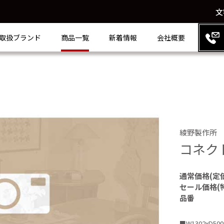
文
取扱ブランド
商品一覧
新着情報
会社概要
綾野製作所
コネク
通常価格(定
セール価格(
品番
■W1302xD500