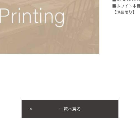
■ホワイト木
【現品限り】
一覧へ戻る