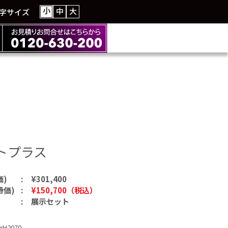
小
中
大
字サイズ
トプラス
価)
¥301,400
特価)
¥150,700（税込）
展示セット
xH2070