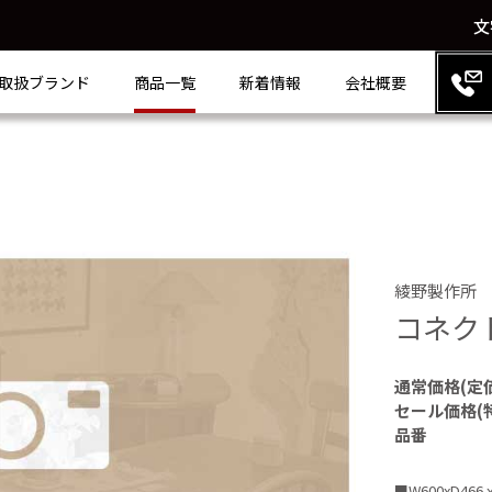
文
取扱ブランド
商品一覧
新着情報
会社概要
綾野製作所
コネク
通常価格(定
セール価格(
品番
■W600xD466