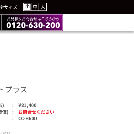
小
中
大
字サイズ
トプラス
価)
¥81,400
特価)
お問合せください
CC-H60D
ｘH833