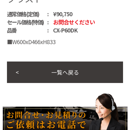
通常価格(定価)
¥90,750
セール価格(特価)
お問合せください
品番
CX-P60DK
■W600xD466xH833
一覧へ戻る