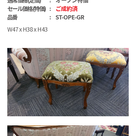
セール価格(特価)
ご成約済
品番
ST-OPE-GR
W47 x H38 x H43