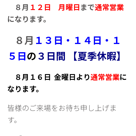
８月
１２日
月曜日
まで
通常営業
になります。
８月
１３日・１４日・１
５日
の
３日間 【夏季休暇】
８月１６日 金曜日より
通常営業
に
なります。
皆様のご来場をお待ち申し上げま
す。